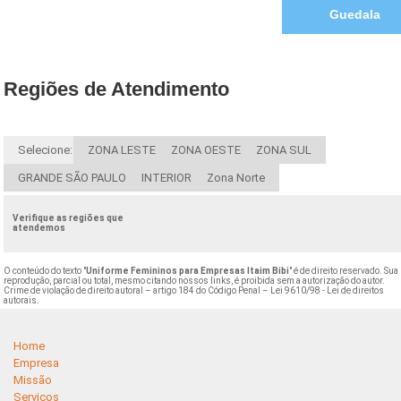
Guedala
Regiões de Atendimento
Selecione:
ZONA LESTE
ZONA OESTE
ZONA SUL
GRANDE SÃO PAULO
INTERIOR
Zona Norte
Verifique as regiões que
atendemos
O conteúdo do texto "
Uniforme Femininos para Empresas Itaim Bibi
" é de direito reservado. Sua
reprodução, parcial ou total, mesmo citando nossos links, é proibida sem a autorização do autor.
Crime de violação de direito autoral – artigo 184 do Código Penal –
Lei 9610/98 - Lei de direitos
autorais
.
Home
Empresa
Missão
Serviços