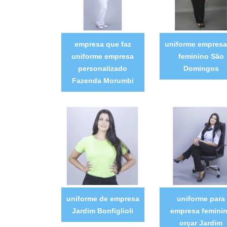
empresa que faz
uniforme empresar
uniforme empresa
feminino São
personalizado
Domingos
Fazenda Morumbi
uniforme de empresa
uniforme para
Jardim Bonfiglioli
empresa femini
orçar Jardim