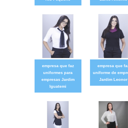
empresa que faz
empresa que fa
uniformes para
uniforme de empr
empresas Jardim
Jardim Leonor
Iguatemi