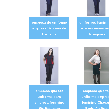
empresa de uniforme
uniformes femini
empresa Santana de
para empresas or
Parnaíba
Jabaquara
empresa que faz
empresa que fa
uniforme para
uniforme empre
empresa feminino
feminino Cháca
Rio Pequeno
Santo Antônio