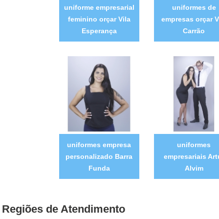
uniforme empresarial
uniformes de
feminino orçar Vila
empresas orçar V
Esperança
Carrão
uniformes empresa
uniformes
personalizado Barra
empresariais Art
Funda
Alvim
Regiões de Atendimento