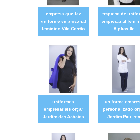
empresa que faz
empresa de unifo
uniforme empresarial
empresarial femin
feminino Vila Carrão
Alphaville
uniformes
uniforme empre
empresariais orçar
personalizado or
Jardim das Acácias
Jardim Paulist