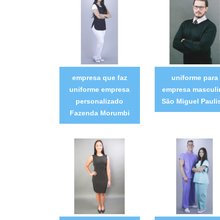
empresa que faz
uniforme para
uniforme empresa
empresa masculi
personalizado
São Miguel Pauli
Fazenda Morumbi