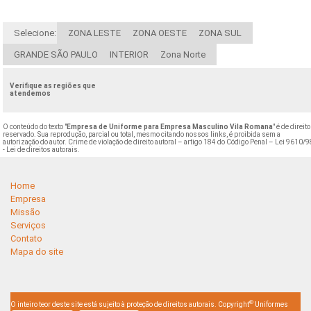
Selecione:
ZONA LESTE
ZONA OESTE
ZONA SUL
GRANDE SÃO PAULO
INTERIOR
Zona Norte
Verifique as regiões que
atendemos
O conteúdo do texto "
Empresa de Uniforme para Empresa Masculino Vila Romana
" é de direito
reservado. Sua reprodução, parcial ou total, mesmo citando nossos links, é proibida sem a
autorização do autor. Crime de violação de direito autoral – artigo 184 do Código Penal –
Lei 9610/9
- Lei de direitos autorais
.
Home
Empresa
Missão
Serviços
Contato
Mapa do site
©
O inteiro teor deste site está sujeito à proteção de direitos autorais. Copyright
Uniformes