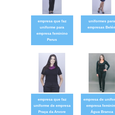
empresa que faz
uniformes para
uniforme para
empresas Belé
empresa feminino
Perus
empresa que faz
empresa de unifo
uniforme de empresa
empresa femini
Praça da Arvore
Água Branca