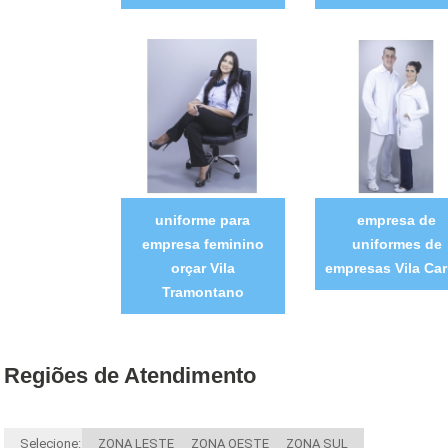
uniforme para
empresa de
empresa feminino
uniformes de
orçar Vila
empresas Vila Car
Tramontano
Regiões de Atendimento
Selecione:
ZONA LESTE
ZONA OESTE
ZONA SUL