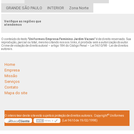
GRANDE SÃO PAULO
INTERIOR
Zona Norte
Verifique as regiões que
atendemos
O conteúdo do texto "
Uniformes Empresa Feminino Jardim Vazani
" é de direito reservado. Sua
reprodução, parcial ou total, mesmo citando nossos links, é proibida sem a autorização do autor.
Crime de violação de direito autoral – artigo 184 do Código Penal –
Lei 9610/98 - Lei de direitos
autorais
.
Home
Empresa
Missão
Serviços
Contato
Mapa do site
©
O inteiro teor deste site está sujeito à proteção de direitos autorais. Copyright
Uniformes
(Lei 9610 de 19/02/1998)