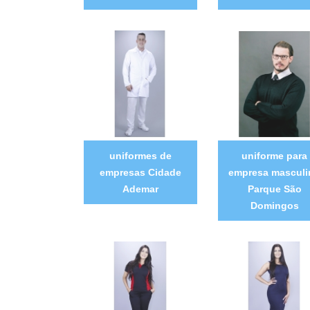
uniformes de
uniforme para
empresas Cidade
empresa masculi
Ademar
Parque São
Domingos