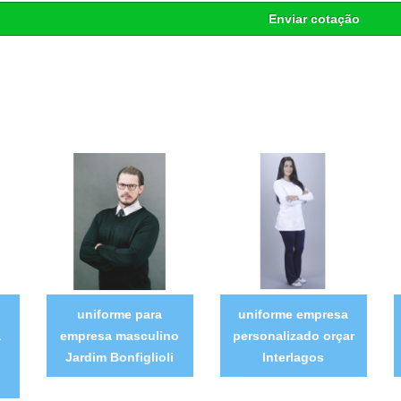
Enviar cotação
uniforme para
uniforme empresa
a
empresa masculino
personalizado orçar
Jardim Bonfiglioli
Interlagos