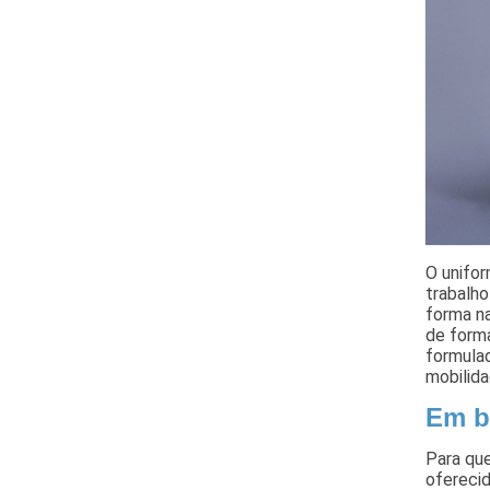
O unifo
trabalho
forma n
de forma
formulad
mobilida
Em b
Para qu
ofereci