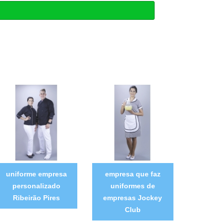
uniforme empresa
empresa que faz
personalizado
uniformes de
Ribeirão Pires
empresas Jockey
Club