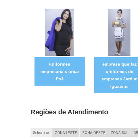
uniformes
empresa que faz
empresariais orçar
uniformes de
Poá
empresas Jardim
Iguatemi
Regiões de Atendimento
Selecione:
ZONA LESTE
ZONA OESTE
ZONA SUL
GR