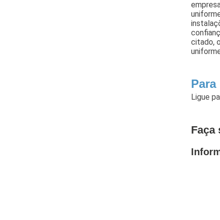
empresas
uniform
instalaç
confianç
citado, 
uniforme
Para
Ligue p
Faça 
Infor