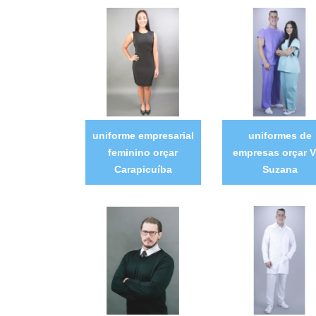
uniforme empresarial
uniformes de
feminino orçar
empresas orçar V
Carapicuíba
Suzana