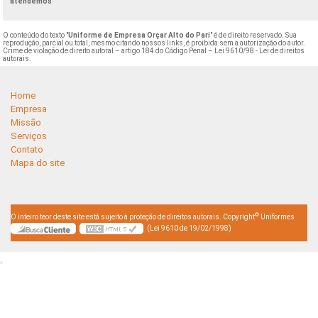
atendemos
O conteúdo do texto "
Uniforme de Empresa Orçar Alto do Pari
" é de direito reservado. Sua
reprodução, parcial ou total, mesmo citando nossos links, é proibida sem a autorização do autor.
Crime de violação de direito autoral – artigo 184 do Código Penal –
Lei 9610/98 - Lei de direitos
autorais
.
Home
Empresa
Missão
Serviços
Contato
Mapa do site
©
O inteiro teor deste site está sujeito à proteção de direitos autorais. Copyright
Uniformes
(Lei 9610 de 19/02/1998)