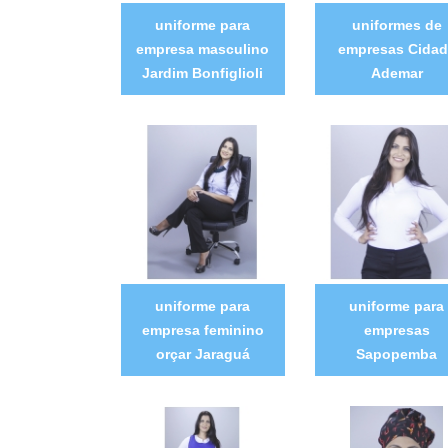
uniforme para
uniformes de
empresa masculino
empresas Cidad
Jardim Bonfiglioli
Ademar
uniforme para
uniforme para
empresa feminino
empresas
orçar Jaraguá
Sapopemba