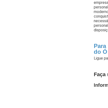
empresa,
persona
modernos
conquist
necessá
persona
disposiç
Para
do Ó
Ligue p
Faça 
Infor