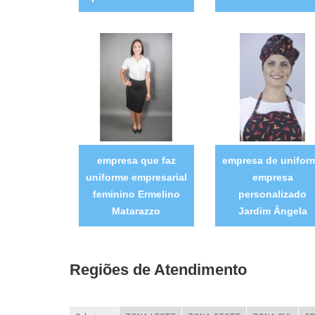
empresa que faz
empresa de unifor
uniforme empresarial
empresa
feminino Ermelino
personalizado
Matarazzo
Jardim Ângela
Regiões de Atendimento