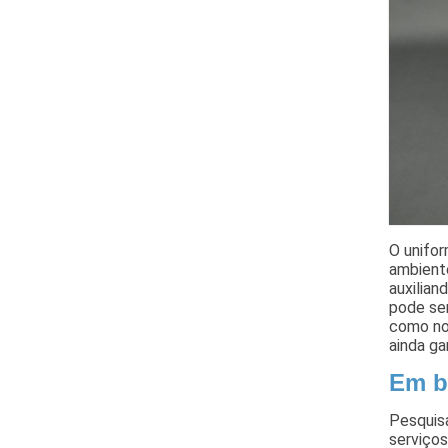
O unifo
ambiente
auxilian
pode se
como no
ainda ga
Em b
Pesquis
serviços