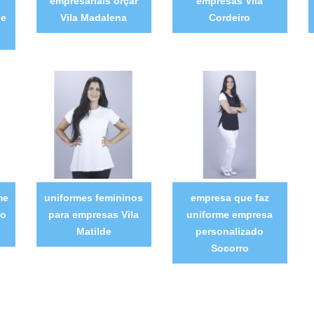
empresariais orçar
empresas Vila
ue
Vila Madalena
Cordeiro
me
uniformes femininos
empresa que faz
ão
para empresas Vila
uniforme empresa
Matilde
personalizado
Socorro