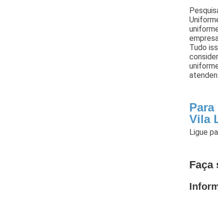
Pesquis
Uniforme
uniforme
empresa,
Tudo iss
conside
uniforme
atendent
Para
Vila
Ligue p
Faça 
Infor