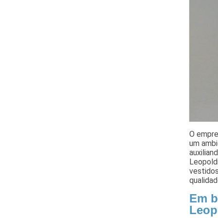
O empre
um ambie
auxilian
Leopold
vestidos
qualidad
Em b
Leop