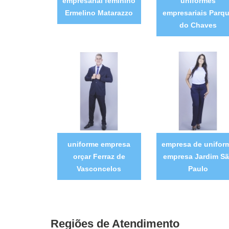
empresarial feminino
uniformes
Ermelino Matarazzo
empresariais Parq
do Chaves
uniforme empresa
empresa de unifor
orçar Ferraz de
empresa Jardim S
Vasconcelos
Paulo
Regiões de Atendimento