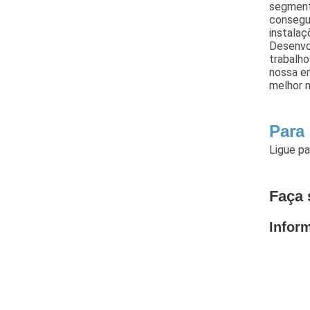
segment
consegue
instalaç
Desenvol
trabalh
nossa em
melhor 
Para
Ligue p
Faça 
Infor