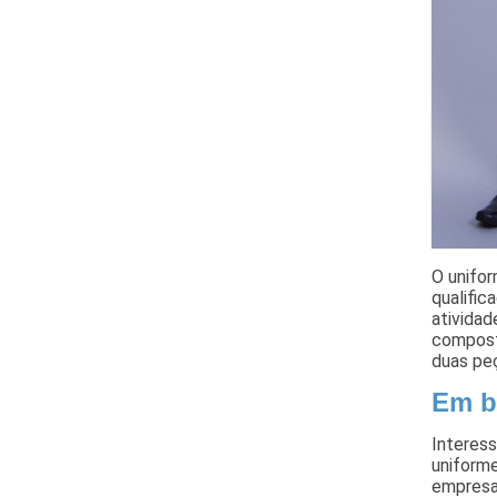
O unifo
qualific
ativida
compost
duas peç
Em b
Interess
uniform
empresa,