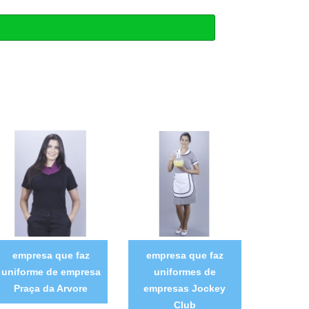
empresa que faz
empresa que faz
uniforme de empresa
uniformes de
Praça da Arvore
empresas Jockey
Club