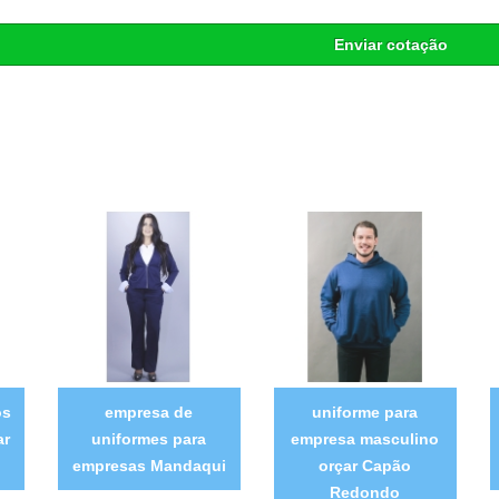
Enviar cotação
os
empresa de
uniforme para
ar
uniformes para
empresa masculino
empresas Mandaqui
orçar Capão
Redondo