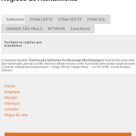
Selecione:
ZONA LESTE
ZONA OESTE
ZONA SUL
GRANDE SÃO PAULO
INTERIOR
Zona Norte
Verifique as regiões que
atendemos
O conteúdo do texto "
Confecção Uniforme Profissional São Domingos
" é de direito reservado.
Sua reprodução, parcial ou total, mesmo citando nossos links, é proibida sem a autorização do autor
Crime de violação de direito autoral – artigo 184 do Código Penal –
Lei 9610/98 - Lei de direitos
autorais
.
Home
Empresa
Missão
Serviços
Contato
Mapa do site