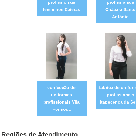
profissionais
profissionais
femininos Caieras
Chácara Santo
Antônio
confecção de
fabrica de unifor
uniformes
profissionais
profissionais Vila
Itapecerica da Se
Formosa
Regiões de Atendimento