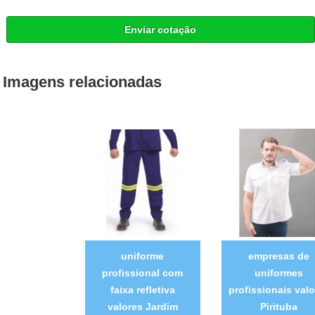
Enviar cotação
Imagens relacionadas
uniforme
empresas de
profissional com
uniformes
faixa refletiva
profissionais valo
valores Jardim
Pirituba