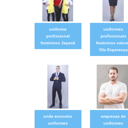
uniforme
uniformes
profissional
profissionais
femininos Jaçanã
femininos valor
Vila Esperança
onde encontro
empresas de
uniformes
uniformes