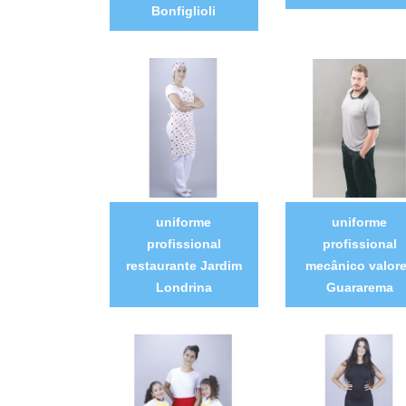
Bonfiglioli
uniforme
uniforme
profissional
profissional
restaurante Jardim
mecânico valor
Londrina
Guararema