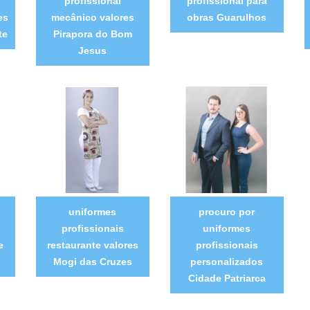
profissional
profissional para
es
mecânico valores
obras Guarulhos
te
Pirapora do Bom
Jesus
uniformes
procuro por
profissionais
uniformes
e
restaurante valores
profissionais
Mogi das Cruzes
personalizados
Cidade Patriarca