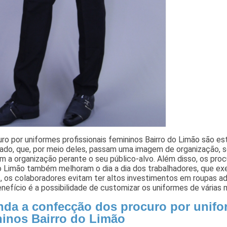
ro por uniformes profissionais femininos Bairro do Limão são e
do, que, por meio deles, passam uma imagem de organização, se
 a organização perante o seu público-alvo. Além disso, os proc
do Limão também melhoram o dia a dia dos trabalhadores, que e
, os colaboradores evitam ter altos investimentos em roupas 
nefício é a possibilidade de customizar os uniformes de várias 
nda a confecção dos procuro por unifo
ninos Bairro do Limão