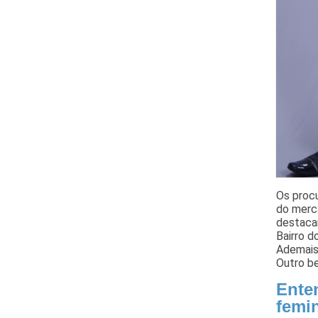
Os procu
do merca
destacam
Bairro 
Ademais
Outro be
Ente
femi