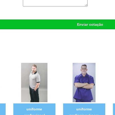
Enviar cotação
uniforme
uniforme