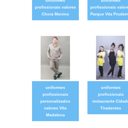
uniformes
uniformes
profissionais valores
profissionais valor
Chora Menino
Parque Vila Pruden
uniformes
uniformes
profissionais
profissionais
personalizados
restaurante Cidad
valores Vila
Tiradentes
Madalena