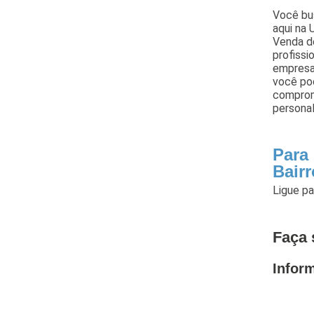
Você bus
aqui na 
Venda d
profissi
empresa
você po
comprom
personal
Para
Bair
Ligue p
Faça 
Infor