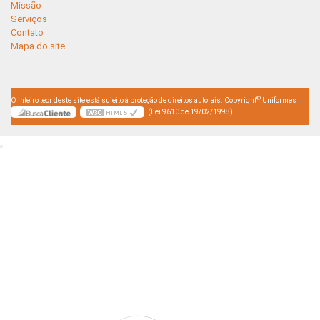
Missão
Serviços
Contato
Mapa do site
©
O inteiro teor deste site está sujeito à proteção de direitos autorais. Copyright
Uniformes
(Lei 9610 de 19/02/1998)