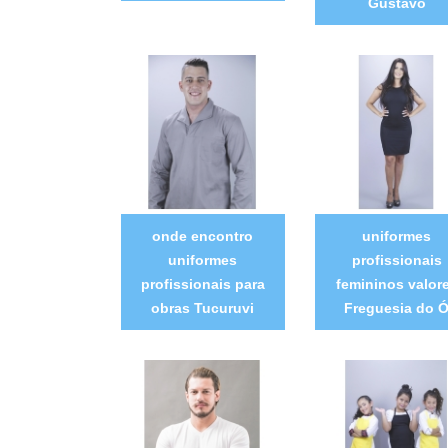
Gustavo
onde encontro
uniformes
uniformes
profissionais
profissionais para
femininos valor
obras Tucuruvi
Freguesia do 