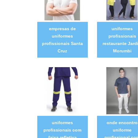
empresas de
uniformes
uniformes
profissionais
profissionais Santa
restaurante Jard
Cruz
Morumbi
uniformes
onde encontro
profissionais com
uniforme
faixa refletiva
profissional co