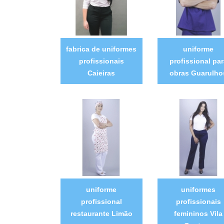
fabrica de uniformes
uniforme
profissionais
profissional par
Caieiras
obras Guarulho
uniforme
uniformes
profissional
profissionais
restaurante Limão
femininos Vila