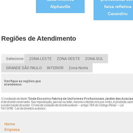
Alphaville
faixa refletiva
Carandiru
Regiões de Atendimento
Selecione:
ZONA LESTE
ZONA OESTE
ZONA SUL
GRANDE SÃO PAULO
INTERIOR
Zona Norte
Verifique as regiões que
atendemos
O conteúdo do texto "
Onde Encontro Fabrica de Uniformes Profissionais Jardim das Acácia
é de direito reservado. Sua reprodução, parcial ou total, mesmo citando nossos links, é proibida se
a autorização do autor. Crime de violação de direito autoral – artigo 184 do Código Penal –
Lei
9610/98 - Lei de direitos autorais
.
Home
Empresa