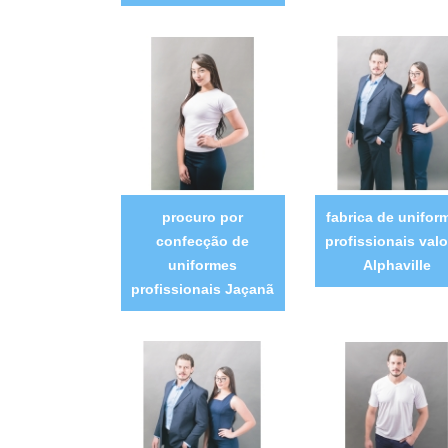
procuro por
fabrica de unifor
confecção de
profissionais valo
uniformes
Alphaville
profissionais Jaçanã