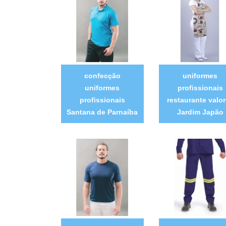
confecção
uniformes
uniformes
profissionais
profissionais
restaurante valo
Santana de Parnaíba
Jardim Japão