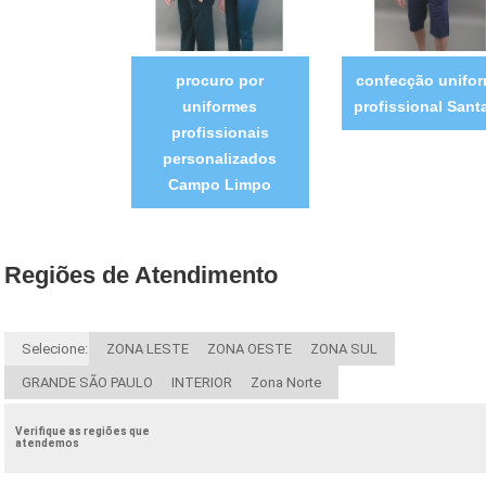
procuro por
confecção unifo
uniformes
profissional Sant
profissionais
personalizados
Campo Limpo
Regiões de Atendimento
Selecione:
ZONA LESTE
ZONA OESTE
ZONA SUL
GRANDE SÃO PAULO
INTERIOR
Zona Norte
Verifique as regiões que
atendemos