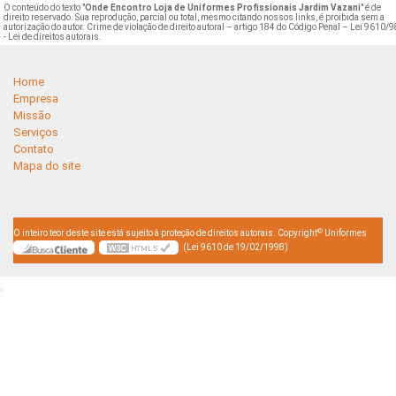
O conteúdo do texto "
Onde Encontro Loja de Uniformes Profissionais Jardim Vazani
" é de
direito reservado. Sua reprodução, parcial ou total, mesmo citando nossos links, é proibida sem a
autorização do autor. Crime de violação de direito autoral – artigo 184 do Código Penal –
Lei 9610/9
- Lei de direitos autorais
.
Home
Empresa
Missão
Serviços
Contato
Mapa do site
©
O inteiro teor deste site está sujeito à proteção de direitos autorais. Copyright
Uniformes
(Lei 9610 de 19/02/1998)