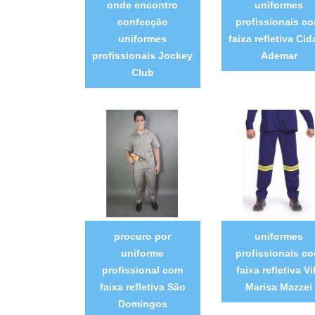
onde encontro
uniformes
confecção
profissionais c
uniformes
faixa refletiva Ci
profissionais Jockey
Ademar
Club
procuro por
uniformes
uniforme
profissionais c
profissional com
faixa refletiva Vi
faixa refletiva São
Marisa Mazzei
Domingos