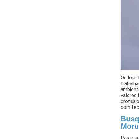
Os loja 
trabalha
ambiente
valores 
profiss
com teci
Busq
Moru
Para que