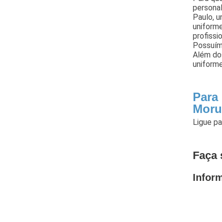
persona
Paulo, u
uniforme
profissi
Possuím
Além do
uniforme
Para
Moru
Ligue p
Faça 
Infor