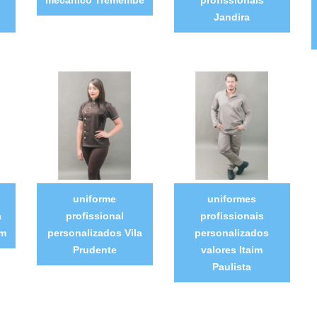
Jandira
uniforme
uniformes
a
profissional
profissionais
ém
personalizados Vila
personalizados
Prudente
valores Itaim
Paulista