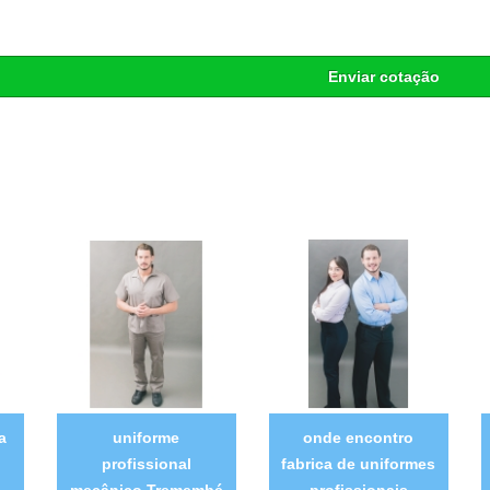
Enviar cotação
a
uniforme
onde encontro
profissional
fabrica de uniformes
mecânico Tremembé
profissionais