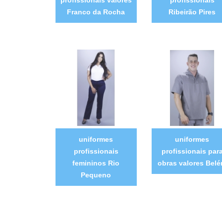
Franco da Rocha
Ribeirão Pires
uniformes
uniformes
profissionais
profissionais par
femininos Rio
obras valores Bel
Pequeno