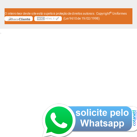
©
O inteiro teor deste site está sujeito à proteção de direitos autorais. Copyright
Uniformes
(Lei 9610 de 19/02/1998)