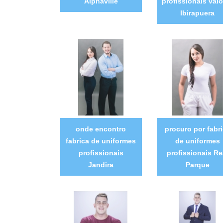
Alphaville
profissionais valo
Ibirapuera
onde encontro
procuro por fabr
fabrica de uniformes
de uniformes
profissionais
profissionais Re
Jandira
Parque