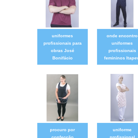
uniformes
onde encontro
profissionais para
uniformes
obras José
profissionais
Bonifácio
femininos Itape
procuro por
uniforme
confecção
profissional