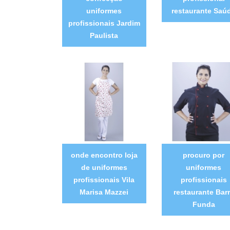
uniformes
restaurante Saú
profissionais Jardim
Paulista
onde encontro loja
procuro por
de uniformes
uniformes
profissionais Vila
profissionais
Marisa Mazzei
restaurante Bar
Funda