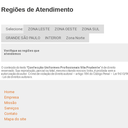
Regiões de Atendimento
Selecione:
ZONA LESTE
ZONA OESTE
ZONA SUL
GRANDE SÃO PAULO
INTERIOR
Zona Norte
Verifique as regiões que
atendemos
O conteúdo do texto "
Confecção Uniformes Profissionais Vila Prudente
" é de direito
reservado. Sua reprodução, parcial ou total, mesmo citando nossos links, é proibida sem a
autorização do autor. Crime de violação de direito autoral – artigo 184 do Código Penal –
Lei 9610/9
- Lei de direitos autorais
.
Home
Empresa
Missão
Serviços
Contato
Mapa do site