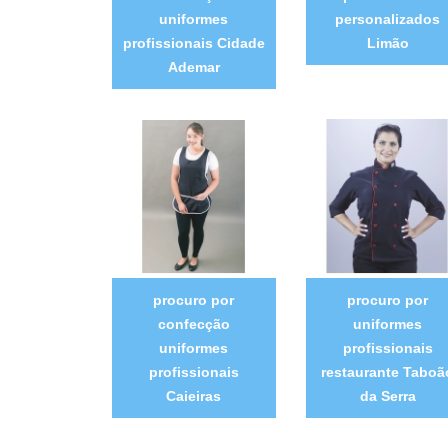
uniformes
personalizados
profissionais Cidade
Limão
Ademar
procuro por
procuro por
confecção
uniformes
uniformes
profissionais
profissionais
restaurante Taboã
Caieiras
da Serra