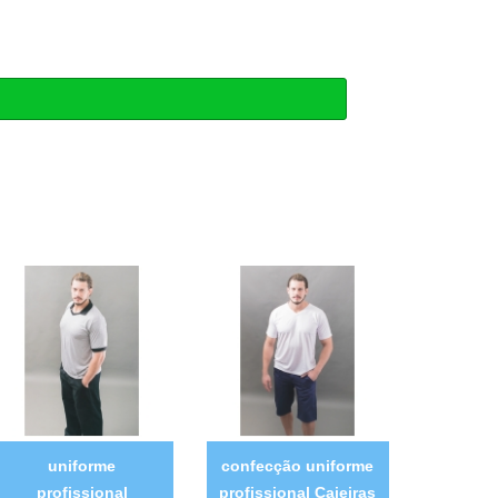
uniforme
confecção uniforme
profissional
profissional Caieiras