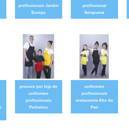
profissionais Jardim
profissional
Europa
Ibirapuera
procuro por loja de
uniformes
uniformes
profissionais
profissionais
restaurante Alto do
o
Pinheiros
Pari