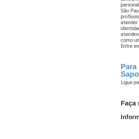
persona
São Paul
profissi
atender
identida
atendim
como un
Entre e
Para
Sap
Ligue p
Faça 
Infor