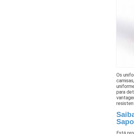
Os unifo
camisas
uniforme
para de
vantagen
resisten
Saiba
Sap
Está pro