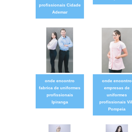
profissionais Cidade
Ademar
onde encontro
onde encontro
fabrica de uniformes
empresas de
profissionais
uniformes
Ipiranga
profissionais Vi
Pompeia