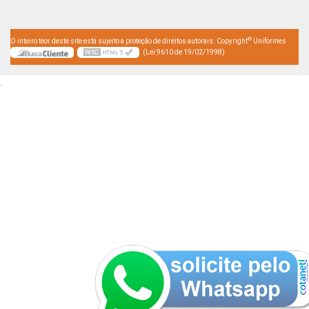
©
O inteiro teor deste site está sujeito à proteção de direitos autorais. Copyright
Uniformes
(Lei 9610 de 19/02/1998)