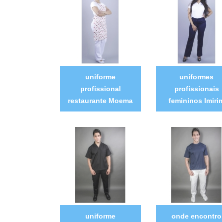
uniforme
uniformes
profissional
profissionais
restaurante Moema
femininos Imiri
uniforme
onde encontro