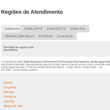
Regiões de Atendimento
Selecione:
ZONA LESTE
ZONA OESTE
ZONA SUL
GRANDE SÃO PAULO
INTERIOR
Zona Norte
Verifique as regiões que
atendemos
O conteúdo do texto "
Onde Encontro Uniformes Profissionais Restaurante Jardim Iguatem
é de direito reservado. Sua reprodução, parcial ou total, mesmo citando nossos links, é proibida se
a autorização do autor. Crime de violação de direito autoral – artigo 184 do Código Penal –
Lei
9610/98 - Lei de direitos autorais
.
Home
Empresa
Missão
Serviços
Contato
Mapa do site