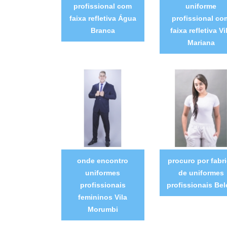
profissional com
uniforme
faixa refletiva Água
profissional co
Branca
faixa refletiva Vi
Mariana
onde encontro
procuro por fabr
uniformes
de uniformes
profissionais
profissionais Be
femininos Vila
Morumbi