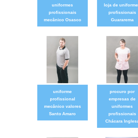
uniformes
loja de uniform
profissionais
profissionais
mecânico Osasco
Guararema
uniforme
procuro por
profissional
empresas de
mecânico valores
uniformes
Santo Amaro
profissionais
Chácara Ingles