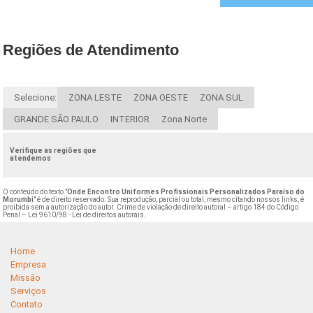
Regiões de Atendimento
Selecione:
ZONA LESTE
ZONA OESTE
ZONA SUL
GRANDE SÃO PAULO
INTERIOR
Zona Norte
Verifique as regiões que
atendemos
O conteúdo do texto "
Onde Encontro Uniformes Profissionais Personalizados Paraíso do
Morumbi
" é de direito reservado. Sua reprodução, parcial ou total, mesmo citando nossos links, é
proibida sem a autorização do autor. Crime de violação de direito autoral – artigo 184 do Código
Penal –
Lei 9610/98 - Lei de direitos autorais
.
Home
Empresa
Missão
Serviços
Contato