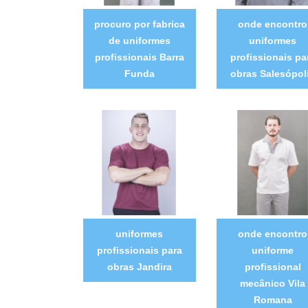
procuro por fabrica
onde encontro
de uniformes
uniformes
profissionais Barra
profissionais pa
Funda
obras Salesópol
uniformes
onde encontro
profissionais para
uniforme
obras Jandira
profissional
mecânico Vila
Romana