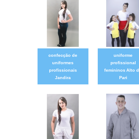
confecção de
uniforme
uniformes
profissional
profissionais
femininos Alto 
Jandira
Pari