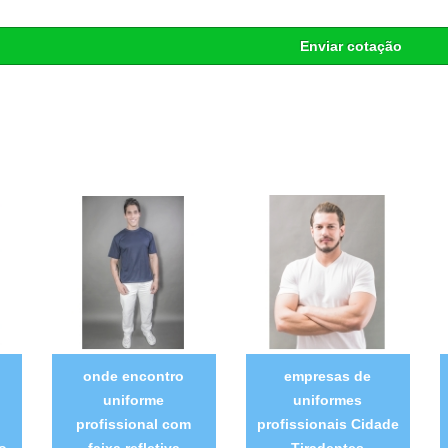
Enviar cotação
onde encontro
empresas de
uniforme
uniformes
profissional com
profissionais Cidade
o
faixa refletiva
Tiradentes