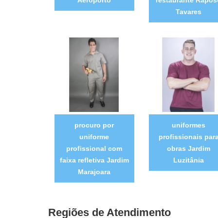
Tavares
procuro por
uniformes
uniforme
profissionais par
profissional com
obras Jardim
faixa refletiva Jardim
Luzitânia
Marajoara
Regiões de Atendimento