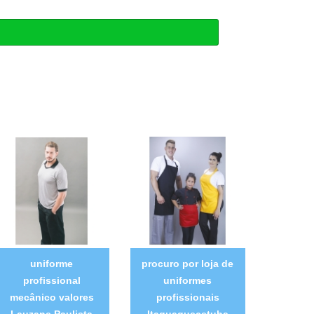
uniforme
procuro por loja de
profissional
uniformes
mecânico valores
profissionais
Lauzane Paulista
Itaquaquecetuba