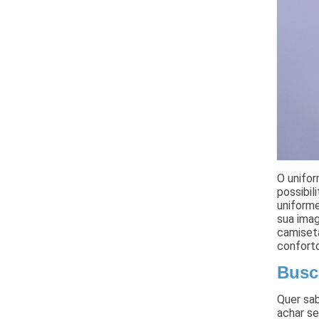
O unifor
possibil
uniforme
sua ima
camiseta
confort
Busc
Quer sa
achar se