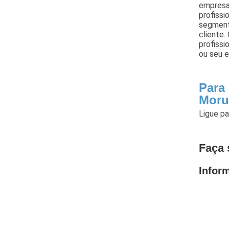
empresa
profissi
segment
cliente
profissi
ou seu 
Para
Moru
Ligue p
Faça 
Infor