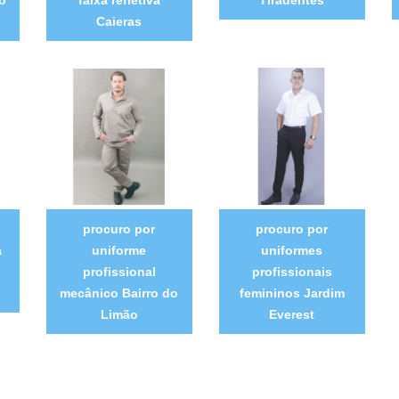
Caieras
procuro por
procuro por
a
uniforme
uniformes
profissional
profissionais
mecânico Bairro do
femininos Jardim
Limão
Everest