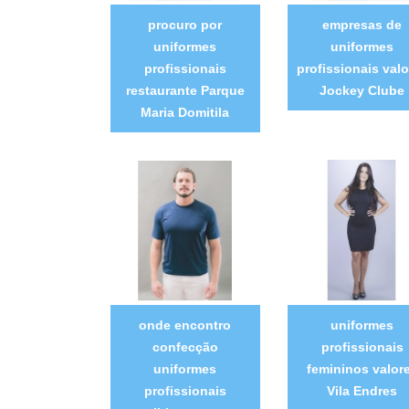
procuro por
empresas de
uniformes
uniformes
profissionais
profissionais valo
restaurante Parque
Jockey Clube
Maria Domitila
onde encontro
uniformes
confecção
profissionais
uniformes
femininos valor
profissionais
Vila Endres