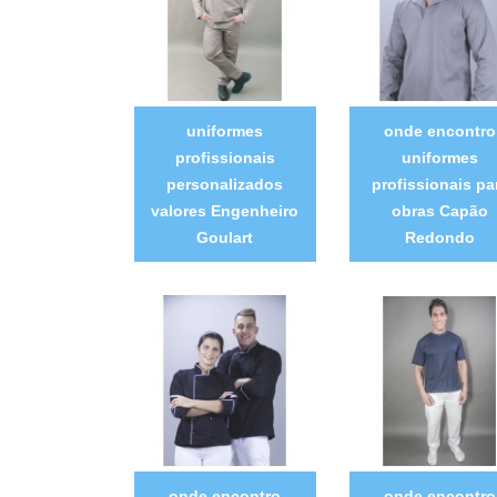
uniformes
onde encontro
profissionais
uniformes
personalizados
profissionais pa
valores Engenheiro
obras Capão
Goulart
Redondo
onde encontro
onde encontro