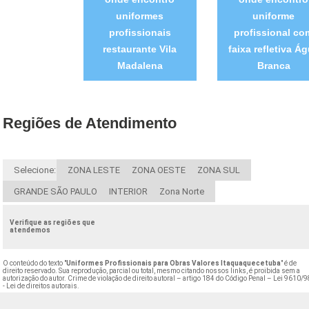
uniformes
uniforme
profissionais
profissional co
restaurante Vila
faixa refletiva Á
Madalena
Branca
Regiões de Atendimento
Selecione:
ZONA LESTE
ZONA OESTE
ZONA SUL
GRANDE SÃO PAULO
INTERIOR
Zona Norte
Verifique as regiões que
atendemos
O conteúdo do texto "
Uniformes Profissionais para Obras Valores Itaquaquecetuba
" é de
direito reservado. Sua reprodução, parcial ou total, mesmo citando nossos links, é proibida sem a
autorização do autor. Crime de violação de direito autoral – artigo 184 do Código Penal –
Lei 9610/9
- Lei de direitos autorais
.