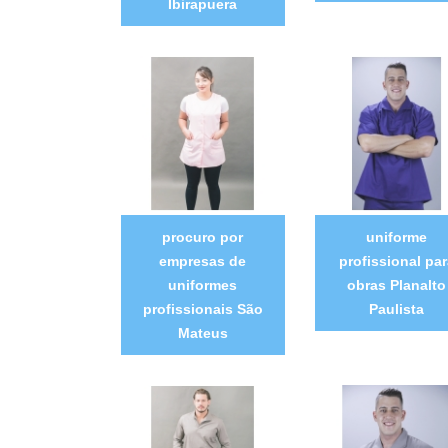
Ibirapuera
procuro por
uniforme
empresas de
profissional par
uniformes
obras Planalto
profissionais São
Paulista
Mateus