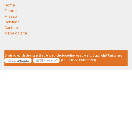
Home
Empresa
Missão
Serviços
Contato
Mapa do site
©
O inteiro teor deste site está sujeito à proteção de direitos autorais. Copyright
Uniformes
(Lei 9610 de 19/02/1998)