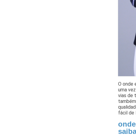
O onde e
uma vez 
vias de 
também u
qualidad
fácil de 
onde
saib