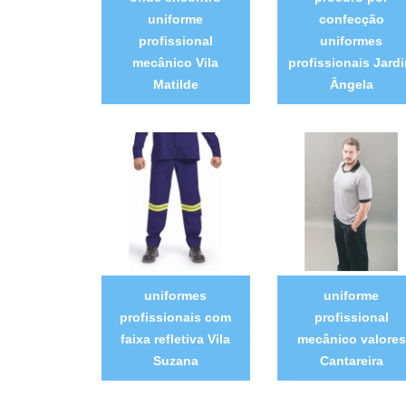
uniforme
confecção
profissional
uniformes
mecânico Vila
profissionais Jard
Matilde
Ângela
uniformes
uniforme
profissionais com
profissional
faixa refletiva Vila
mecânico valores
Suzana
Cantareira