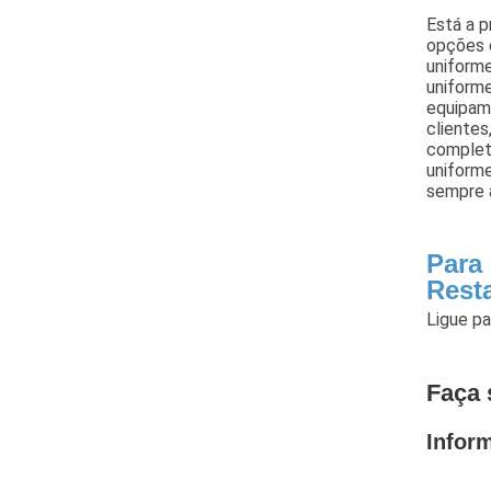
Está a p
opções 
uniforme
uniforme
equipam
clientes
complet
uniforme
sempre a
Para
Rest
Ligue p
Faça 
Infor