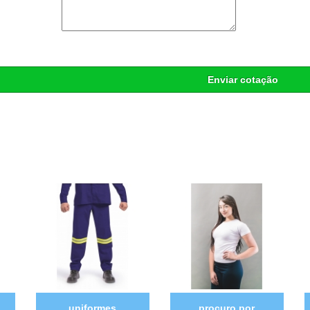
Enviar cotação
uniformes
procuro por