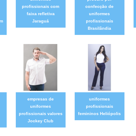
profissionais com
confecção de
faixa refletiva
uniformes
im
Jaraguá
profissionais
Brasilândia
empresas de
uniformes
uniformes
profissionais
profissionais valores
femininos Heliópolis
Jockey Club