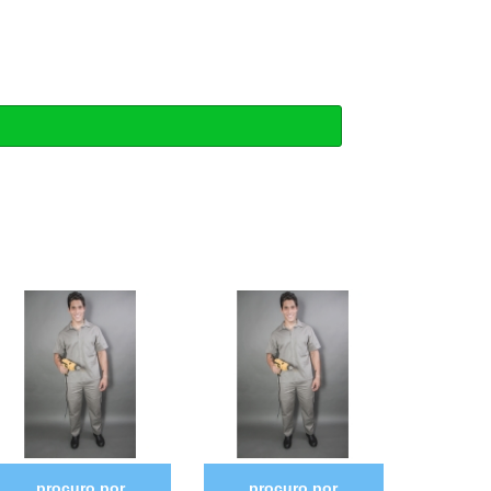
procuro por
procuro por