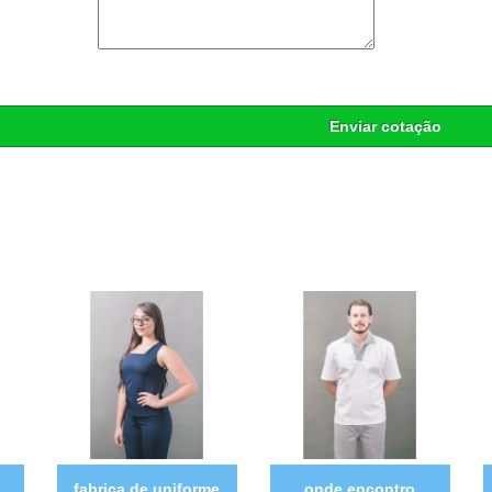
Enviar cotação
fabrica de uniforme
onde encontro