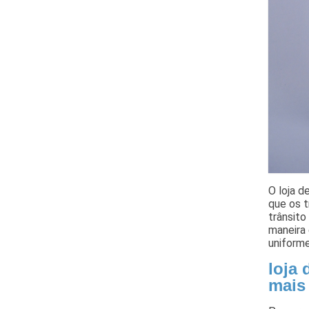
O loja d
que os t
trânsito
maneira 
uniforme
loja 
mais