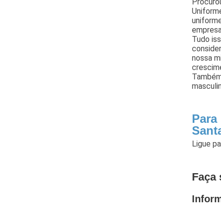
Procurou
Uniforme
uniforme
empresa,
Tudo iss
conside
nossa mi
crescim
Também 
masculi
Para
Sant
Ligue p
Faça 
Infor