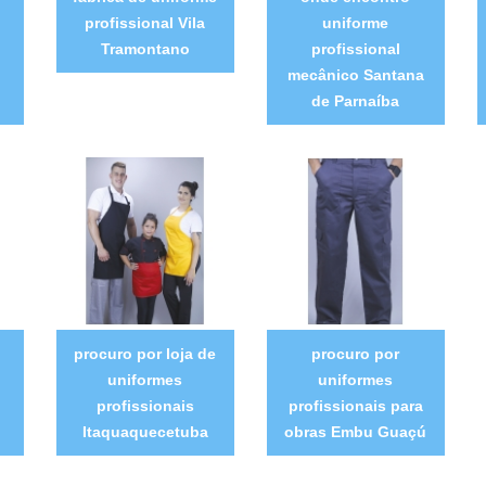
profissional Vila
uniforme
Tramontano
profissional
mecânico Santana
de Parnaíba
procuro por loja de
procuro por
uniformes
uniformes
profissionais
profissionais para
Itaquaquecetuba
obras Embu Guaçú