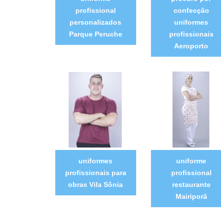
profissional
confecção
personalizados
uniformes
Parque Peruche
profissionais
Aeroporto
uniformes
uniforme
profissionais para
profissional
obras Vila Sônia
restaurante
Mairiporã