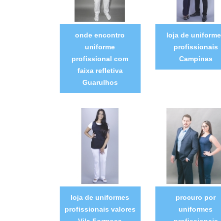
onde encontro
loja de uniform
uniforme
profissionais
profissional com
Campinas
faixa refletiva
Guarulhos
loja de uniformes
procuro por
profissionais valores
uniformes