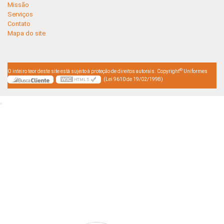
Missão
Serviços
Contato
Mapa do site
©
O inteiro teor deste site está sujeito à proteção de direitos autorais. Copyright
Uniformes
(Lei 9610 de 19/02/1998)