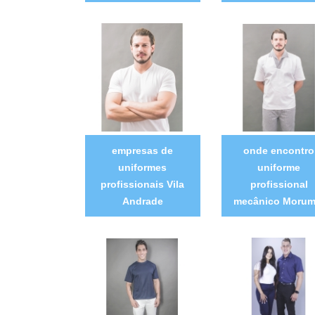
empresas de
onde encontro
uniformes
uniforme
profissionais Vila
profissional
Andrade
mecânico Morum