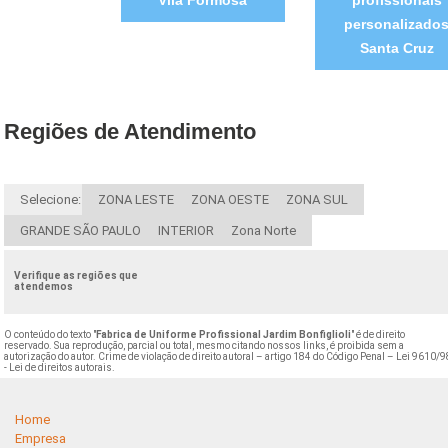
Vila Formosa
profissionais
personalizado
Santa Cruz
Regiões de Atendimento
Selecione:
ZONA LESTE
ZONA OESTE
ZONA SUL
GRANDE SÃO PAULO
INTERIOR
Zona Norte
Verifique as regiões que
atendemos
O conteúdo do texto "
Fabrica de Uniforme Profissional Jardim Bonfiglioli
" é de direito
reservado. Sua reprodução, parcial ou total, mesmo citando nossos links, é proibida sem a
autorização do autor. Crime de violação de direito autoral – artigo 184 do Código Penal –
Lei 9610/9
- Lei de direitos autorais
.
Home
Empresa