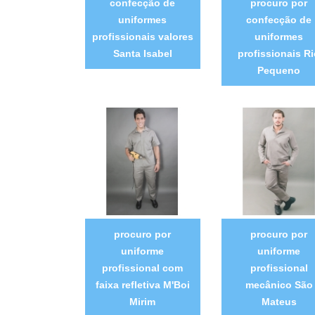
confecção de
procuro por
uniformes
confecção de
profissionais valores
uniformes
Santa Isabel
profissionais R
Pequeno
procuro por
procuro por
uniforme
uniforme
profissional com
profissional
faixa refletiva M'Boi
mecânico São
Mirim
Mateus