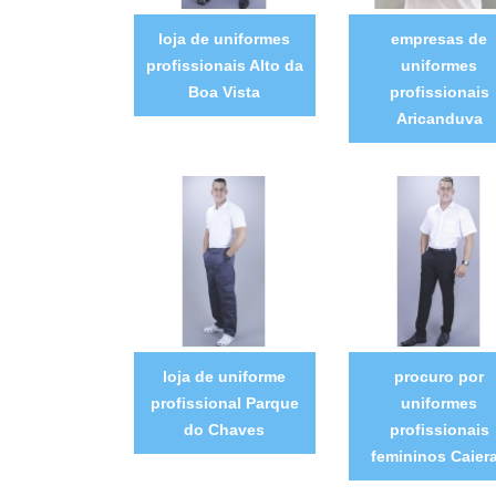
loja de uniformes
empresas de
profissionais Alto da
uniformes
Boa Vista
profissionais
Aricanduva
loja de uniforme
procuro por
profissional Parque
uniformes
do Chaves
profissionais
femininos Caier