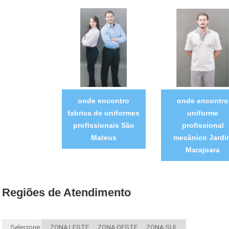
onde encontro
onde encontro
fabrica de uniformes
uniforme
profissionais São
profissional
Mateus
mecânico Jardi
Marajoara
Regiões de Atendimento
Selecione:
ZONA LESTE
ZONA OESTE
ZONA SUL