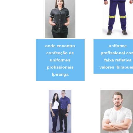
onde encontro
uniforme
confecção de
profissional co
uniformes
faixa refletiva
profissionais
valores Ibirapue
Ipiranga