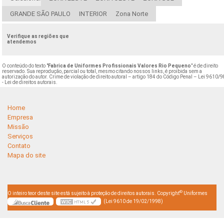
GRANDE SÃO PAULO
INTERIOR
Zona Norte
Verifique as regiões que
atendemos
O conteúdo do texto "
Fabrica de Uniformes Profissionais Valores Rio Pequeno
" é de direito
reservado. Sua reprodução, parcial ou total, mesmo citando nossos links, é proibida sem a
autorização do autor. Crime de violação de direito autoral – artigo 184 do Código Penal –
Lei 9610/9
- Lei de direitos autorais
.
Home
Empresa
Missão
Serviços
Contato
Mapa do site
©
O inteiro teor deste site está sujeito à proteção de direitos autorais. Copyright
Uniformes
(Lei 9610 de 19/02/1998)