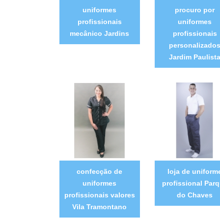
uniformes
procuro por
profissionais
uniformes
mecânico Jardins
profissionais
personalizado
Jardim Paulist
confecção de
loja de uniform
uniformes
profissional Par
profissionais valores
do Chaves
Vila Tramontano