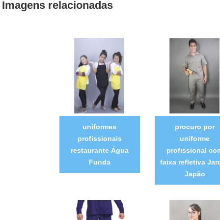
Imagens relacionadas
uniformes
procuro por
profissionais
uniforme
restaurante Água
profissional co
Funda
faixa refletiva Ja
Japão