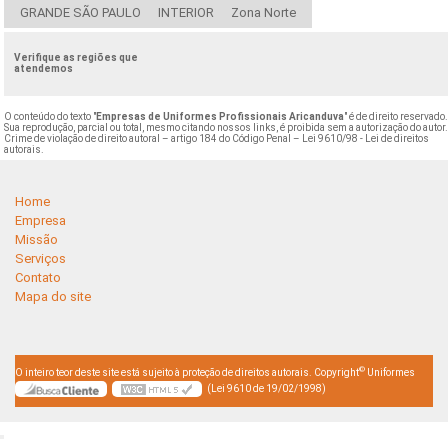
GRANDE SÃO PAULO
INTERIOR
Zona Norte
Verifique as regiões que
atendemos
O conteúdo do texto "
Empresas de Uniformes Profissionais Aricanduva
" é de direito reservado
Sua reprodução, parcial ou total, mesmo citando nossos links, é proibida sem a autorização do autor
Crime de violação de direito autoral – artigo 184 do Código Penal –
Lei 9610/98 - Lei de direitos
autorais
.
Home
Empresa
Missão
Serviços
Contato
Mapa do site
©
O inteiro teor deste site está sujeito à proteção de direitos autorais. Copyright
Uniformes
(Lei 9610 de 19/02/1998)