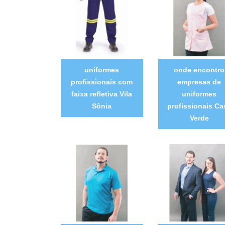
uniformes
onde encontro
profissionais com
empresas de
faixa refletiva Vila
uniformes
Sônia
profissionais Ca
Verde