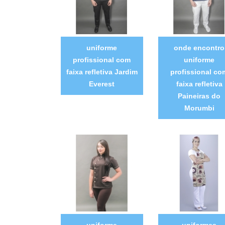
uniforme
onde encontro
profissional com
uniforme
faixa refletiva Jardim
profissional co
Everest
faixa refletiva
Paineiras do
Morumbi