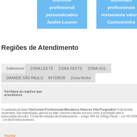
uniforme
uniformes
profissional
profissionais
personalizados
restaurante valo
Jardim Leonor
Cachoeirinha
Regiões de Atendimento
Selecione:
ZONA LESTE
ZONA OESTE
ZONA SUL
GRANDE SÃO PAULO
INTERIOR
Zona Norte
Verifique as regiões que
atendemos
O conteúdo do texto "
Uniforme Profissional Mecânico Valores Vila Progredior
" é de direito
reservado. Sua reprodução, parcial ou total, mesmo citando nossos links, é proibida sem a
autorização do autor. Crime de violação de direito autoral – artigo 184 do Código Penal –
Lei 9610/9
- Lei de direitos autorais
.
Home