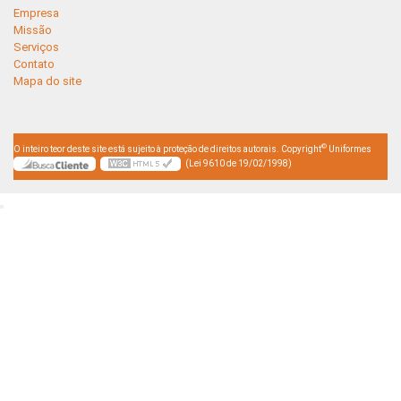
Empresa
Missão
Serviços
Contato
Mapa do site
©
O inteiro teor deste site está sujeito à proteção de direitos autorais. Copyright
Uniformes
(Lei 9610 de 19/02/1998)