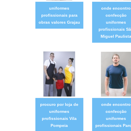
uniformes
onde encontro
profissionais para
confecção
obras valores Grajau
uniformes
profissionais S
Miguel Paulist
procuro por loja de
onde encontro
uniformes
confecção
profissionais Vila
uniformes
Pompeia
profissionais Par