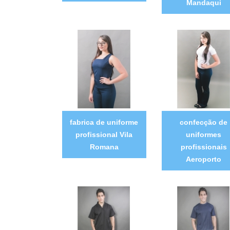
Mandaqui
fabrica de uniforme
confecção de
profissional Vila
uniformes
Romana
profissionais
Aeroporto