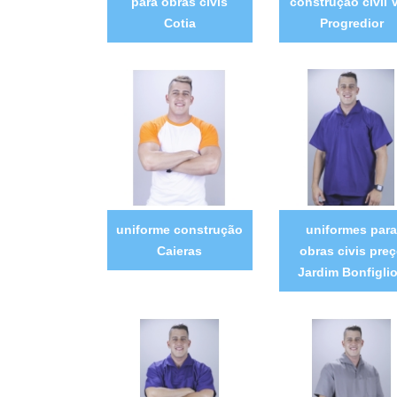
para obras civis
construção civil V
Cotia
Progredior
uniforme construção
uniformes para
Caieras
obras civis pre
Jardim Bonfiglio