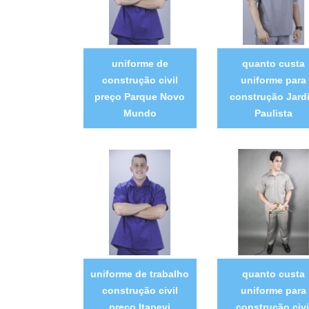
uniforme de
quanto custa
construção civil
uniforme para
preço Parque Novo
construção Jard
Mundo
Paulista
uniforme de trabalho
quanto custa
construção civil
uniforme para
preço Itapevi
construção civi