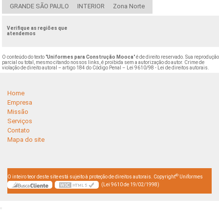
GRANDE SÃO PAULO
INTERIOR
Zona Norte
Verifique as regiões que
atendemos
O conteúdo do texto "
Uniformes para Construção Mooca
" é de direito reservado. Sua reprodução
parcial ou total, mesmo citando nossos links, é proibida sem a autorização do autor. Crime de
violação de direito autoral – artigo 184 do Código Penal –
Lei 9610/98 - Lei de direitos autorais
.
Home
Empresa
Missão
Serviços
Contato
Mapa do site
©
O inteiro teor deste site está sujeito à proteção de direitos autorais. Copyright
Uniformes
(Lei 9610 de 19/02/1998)