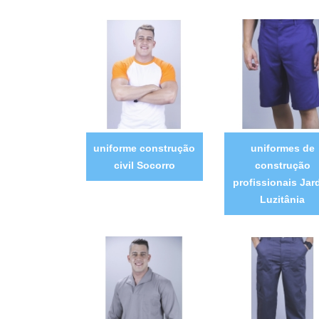
uniforme construção
uniformes de
civil Socorro
construção
profissionais Jar
Luzitânia