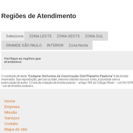
Regiões de Atendimento
Selecione:
ZONA LESTE
ZONA OESTE
ZONA SUL
GRANDE SÃO PAULO
INTERIOR
Zona Norte
Verifique as regiões que
atendemos
O conteúdo do texto "
Comprar Uniforme de Construção Civil Planalto Paulista
" é de direito
reservado. Sua reprodução, parcial ou total, mesmo citando nossos links, é proibida sem a
autorização do autor. Crime de violação de direito autoral – artigo 184 do Código Penal –
Lei 9610/9
- Lei de direitos autorais
.
Home
Empresa
Missão
Serviços
Contato
Mapa do site