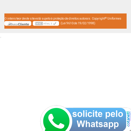
©
O inteiro teor deste site está sujeito à proteção de direitos autorais. Copyright
Uniformes
(Lei 9610 de 19/02/1998)