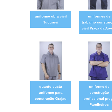
uniforme obra civil
uniformes de
Tucuruvi
trabalho constru
civil Praça da Arv
quanto custa
uniforme de
uniforme para
construção
construção Grajau
profissional pre
Parelheiros