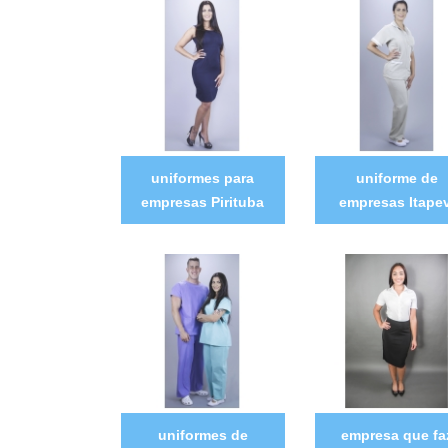
uniformes para
uniforme de
empresas Pirituba
empresas Itapev
uniformes de
empresa que fa