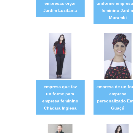
empresas orçar
uniforme empresar
Jardim Luzitânia
feminino Jardi
Morumbi
empresa que faz
empresa de unifo
uniforme para
empresa
empresa feminino
personalizado E
Chácara Inglesa
Guaçú