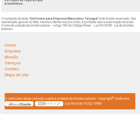
Verifique as regiões que
atendemos
O conteúdo do texto "
Uniforme para Empresa Masculino Tatuapé
" é de direito reservado. Sua
reprodução, parcial ou total, mesmo citando nossos links, é proibida sem a autorização do autor.
Crime de violação de direito autoral – artigo 184 do Código Penal –
Lei 9610/98 - Lei de direitos
autorais
.
Home
Empresa
Missão
Serviços
Contato
Mapa do site
©
O inteiro teor deste site está sujeito à proteção de direitos autorais. Copyright
Uniformes
(Lei 9610 de 19/02/1998)