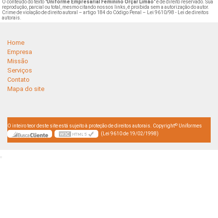
O conteúdo do texto "
Uniforme Empresarial Feminino Orçar Limão
" é de direito reservado. Sua
reprodução, parcial ou total, mesmo citando nossos links, é proibida sem a autorização do autor.
Crime de violação de direito autoral – artigo 184 do Código Penal –
Lei 9610/98 - Lei de direitos
autorais
.
Home
Empresa
Missão
Serviços
Contato
Mapa do site
©
O inteiro teor deste site está sujeito à proteção de direitos autorais. Copyright
Uniformes
(Lei 9610 de 19/02/1998)