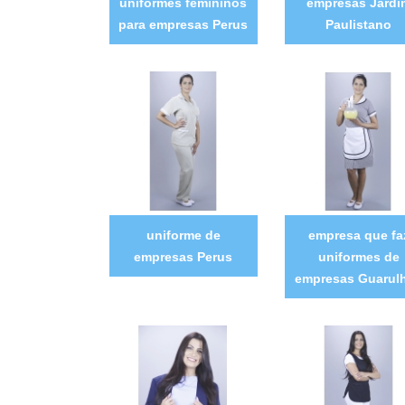
uniformes femininos
empresas Jardi
para empresas Perus
Paulistano
uniforme de
empresa que fa
empresas Perus
uniformes de
empresas Guarul