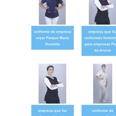
uniforme de empresa
empresa que fa
orçar Parque Maria
uniformes femini
Domitila
para empresas Pr
da Arvore
empresa que faz
uniforme de