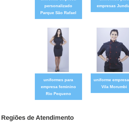
personalizado
empresas Jundi
Parque São Rafael
uniformes para
uniforme empresar
empresa feminino
Vila Morumbi
Rio Pequeno
Regiões de Atendimento