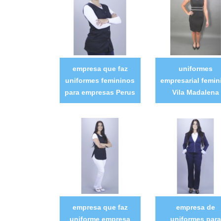
empresa que faz
uniformes
uniformes femininos
empresarial femin
para empresas Perus
Vila Madalena
empresa que faz
empresa de
uniforme empresa
uniformes para