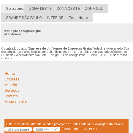
Selecione:
ZONA LESTE
ZONA OESTE
ZONA SUL
GRANDE SÃO PAULO
INTERIOR
Zona Norte
Verifique as regiões que
atendemos
O conteúdo do texto "
Empresa de Uniformes de Empresas Grajau
" é de direito reservado. Sua
reprodução, parcial ou total, mesmo citando nossos links, é proibida sem a autorização do autor.
Crime de violação de direito autoral – artigo 184 do Código Penal –
Lei 9610/98 - Lei de direitos
autorais
.
Home
Empresa
Missão
Serviços
Contato
Mapa do site
©
O inteiro teor deste site está sujeito à proteção de direitos autorais. Copyright
Uniformes
(Lei 9610 de 19/02/1998)