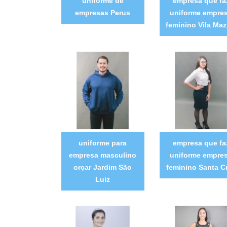
uniforme de
empresa que fa
empresas Perus
uniforme empre
feminino Vila Maz
uniforme para
empresa que fa
empresa masculino
uniforme empre
orçar Jardim São
feminino Santa C
Luiz