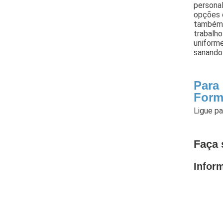
personal
opções 
também 
trabalho
uniform
sanando 
Para
Form
Ligue p
Faça 
Infor