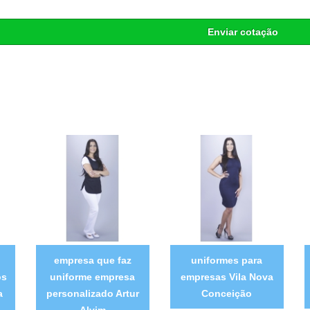
Enviar cotação
empresa que faz
uniformes para
os
uniforme empresa
empresas Vila Nova
a
personalizado Artur
Conceição
Alvim