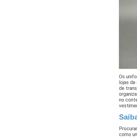
Os unifo
lojas de
de trans
organiza
no cont
vestime
Saib
Procura
como un