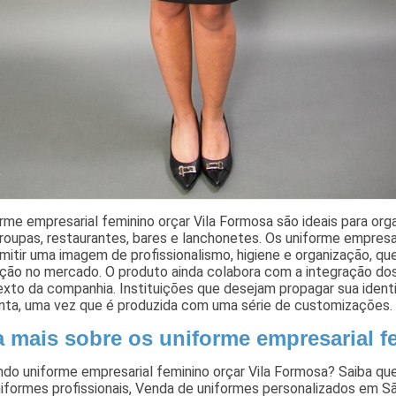
rme empresarial feminino orçar Vila Formosa são ideais para or
 roupas, restaurantes, bares e lanchonetes. Os uniforme empresa
mitir uma imagem de profissionalismo, higiene e organização, qu
ção no mercado. O produto ainda colabora com a integração dos
exto da companhia. Instituições que desejam propagar sua iden
nta, uma vez que é produzida com uma série de customizações.
a mais sobre os uniforme empresarial f
ndo uniforme empresarial feminino orçar Vila Formosa? Saiba q
iformes profissionais, Venda de uniformes personalizados em S