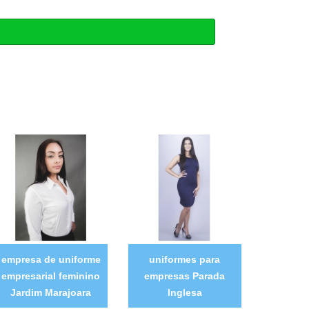
empresa de uniforme
uniformes para
empresarial feminino
empresas Parada
Jardim Marajoara
Inglesa