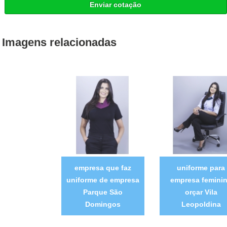
Enviar cotação
Imagens relacionadas
empresa que faz
uniforme para
uniforme de empresa
empresa femini
Parque São
orçar Vila
Domingos
Leopoldina