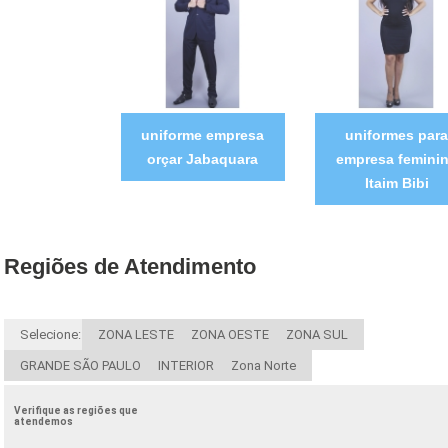
uniforme empresa
uniformes para
orçar Jabaquara
empresa femini
Itaim Bibi
Regiões de Atendimento
Selecione:
ZONA LESTE
ZONA OESTE
ZONA SUL
GRANDE SÃO PAULO
INTERIOR
Zona Norte
Verifique as regiões que
atendemos