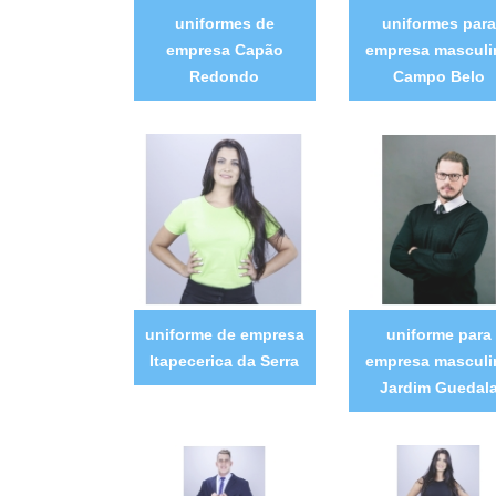
uniformes de
uniformes para
empresa Capão
empresa masculi
Redondo
Campo Belo
uniforme de empresa
uniforme para
Itapecerica da Serra
empresa masculi
Jardim Guedal