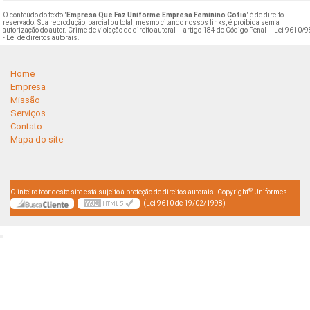
O conteúdo do texto "
Empresa Que Faz Uniforme Empresa Feminino Cotia
" é de direito
reservado. Sua reprodução, parcial ou total, mesmo citando nossos links, é proibida sem a
autorização do autor. Crime de violação de direito autoral – artigo 184 do Código Penal –
Lei 9610/9
- Lei de direitos autorais
.
Home
Empresa
Missão
Serviços
Contato
Mapa do site
©
O inteiro teor deste site está sujeito à proteção de direitos autorais. Copyright
Uniformes
(Lei 9610 de 19/02/1998)