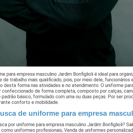
me para empresa masculino Jardim Bonfiglioli é ideal para org
 de trabalho mais qualificado, pois, por meio dele, funcionários e
do desta forma nas atividades e no atendimento. O uniforme par
r confeccionado de forma completa, composto por calças, camis
 padrão básico, formulado com uma ou duas peças. Por ser produ
rante conforto e mobilidade.
usca de uniforme para empresa masculi
sca por uniforme para empresa masculino Jardim Bonfiglioli? S
s como uniformes profissionais, Venda de uniformes personaliz