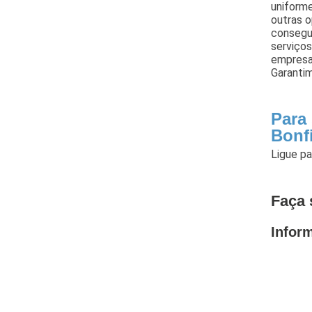
uniforme
outras 
consegu
serviço
empresar
Garantim
Para
Bonfi
Ligue p
Faça 
Infor