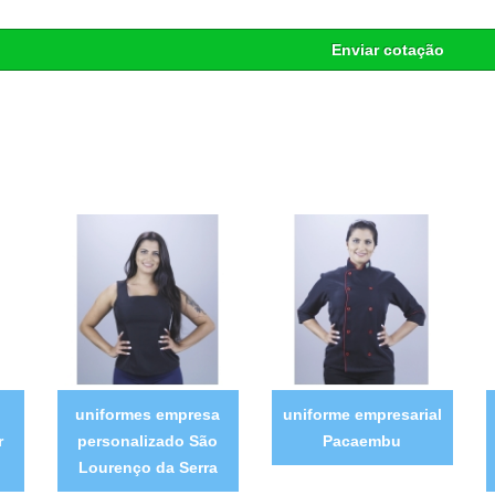
Enviar cotação
uniformes empresa
uniforme empresarial
r
personalizado São
Pacaembu
Lourenço da Serra