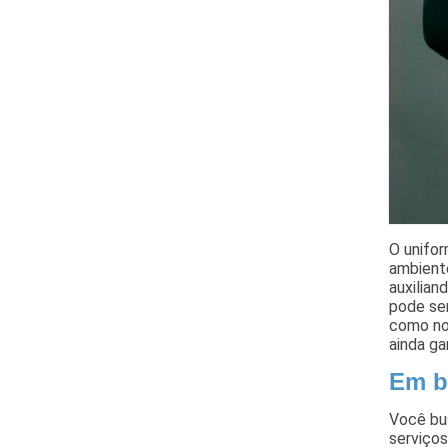
O unifor
ambiente
auxilian
pode se
como no
ainda ga
Em b
Você bu
serviço