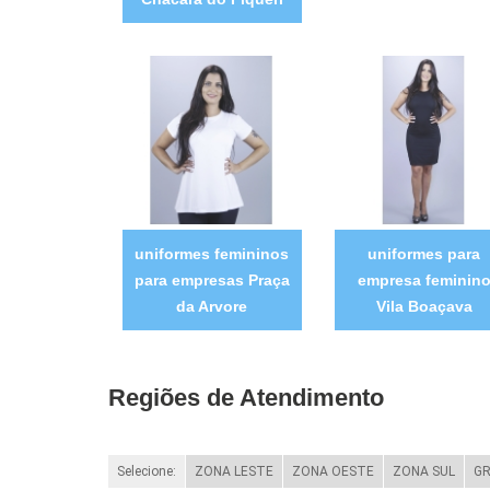
uniformes femininos
uniformes para
para empresas Praça
empresa feminin
da Arvore
Vila Boaçava
Regiões de Atendimento
Selecione:
ZONA LESTE
ZONA OESTE
ZONA SUL
GR