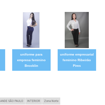
uniforme para
uniforme empresarial
o
empresa feminino
feminino Ribeirão
Brooklin
Pires
ANDE SÃO PAULO
INTERIOR
Zona Norte