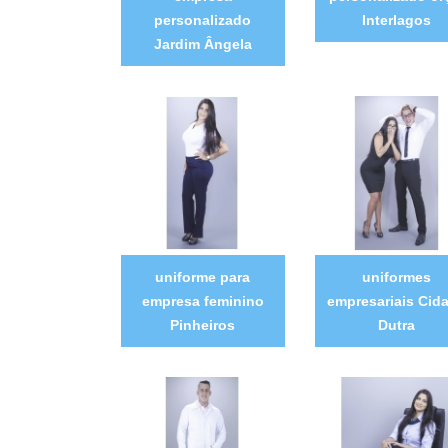
personalizado
Interlagos
Jardim Ângela
uniforme para
uniformes
empresa feminino
empresariais Cid
Pinheiros
Dutra