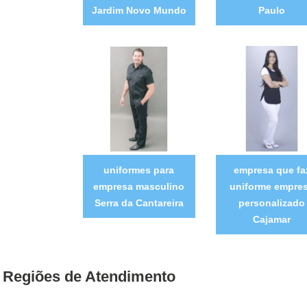
Jardim Novo Mundo
Paulo
uniformes para
empresa que fa
empresa masculino
uniforme empre
Serra da Cantareira
personalizado
Cajamar
Regiões de Atendimento