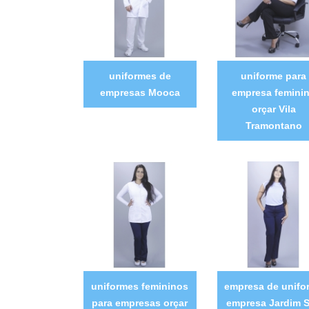
uniformes de
uniforme para
empresas Mooca
empresa femini
orçar Vila
Tramontano
uniformes femininos
empresa de unifo
para empresas orçar
empresa Jardim 