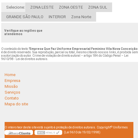
Selecione:
ZONA LESTE
ZONA OESTE
ZONA SUL
GRANDE SÃO PAULO
INTERIOR
Zona Norte
Verifique as regiões que
atendemos
O conteúdo do texto "
Empresa Que Faz Uniforme Empresarial Feminino Vila Nova Conceição
é de direito reservado. Sua reprodução, parcial ou total, mesmo citando nossos links, é proibida se
a autorização do autor. Crime de violação de direito autoral – artigo 184 do Código Penal –
Lei
9610/98 - Lei de direitos autorais
.
Home
Empresa
Missão
Serviços
Contato
Mapa do site
©
O inteiro teor deste site está sujeito à proteção de direitos autorais. Copyright
Uniformes
(Lei 9610 de 19/02/1998)