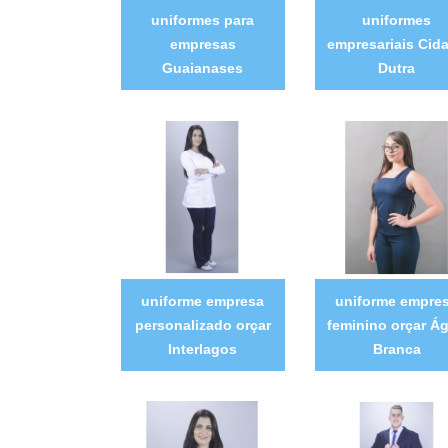
uniformes para
uniformes
empresas
empresariais Cid
Guaianases
Dutra
uniforme empresa
uniforme empre
personalizado orçar
feminino orçar Á
Interlagos
Branca