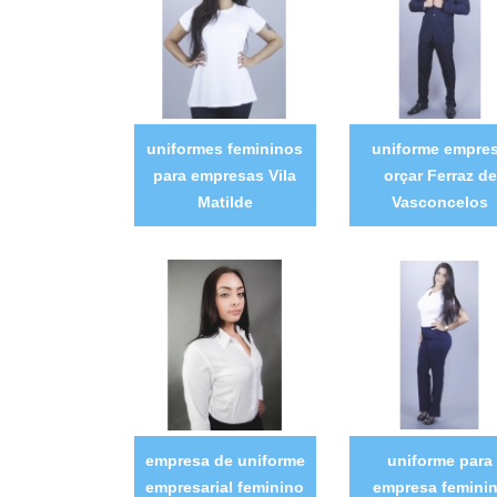
uniformes femininos
uniforme empre
para empresas Vila
orçar Ferraz de
Matilde
Vasconcelos
empresa de uniforme
uniforme para
empresarial feminino
empresa femini