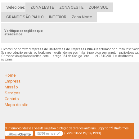
Selecione:
ZONA LESTE
ZONA OESTE
ZONA SUL
GRANDE SÃO PAULO
INTERIOR
Zona Norte
Verifique as regiões que
atendemos
O conteúdo do texto "
Empresa de Uniformes de Empresas Vila Albertina
" é de direito reservad
Sua reprodução, parcial ou total, mesmo citando nossos links, é proibida sem a autorização do autor
Crime de violação de direito autoral – artigo 184 do Código Penal –
Lei 9610/98 - Lei de direitos
autorais
.
Home
Empresa
Missão
Serviços
Contato
Mapa do site
©
O inteiro teor deste site está sujeito à proteção de direitos autorais. Copyright
Uniformes
(Lei 9610 de 19/02/1998)