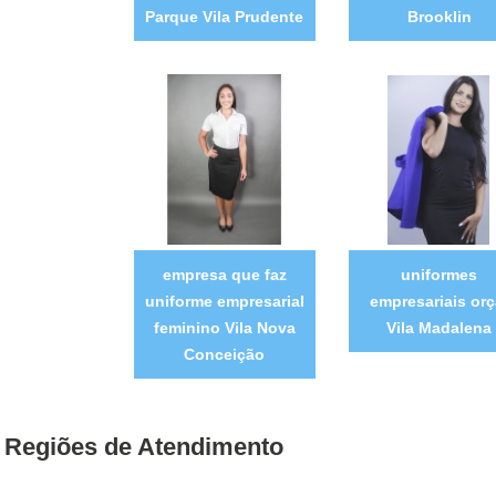
Parque Vila Prudente
Brooklin
empresa que faz
uniformes
uniforme empresarial
empresariais orç
feminino Vila Nova
Vila Madalena
Conceição
Regiões de Atendimento